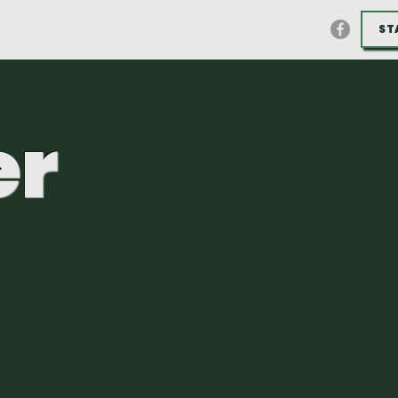
ST
er