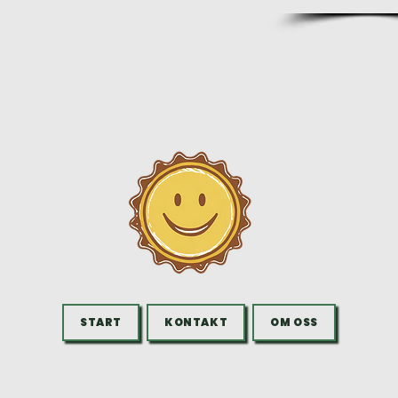
B
START
KONTAKT
OM OSS